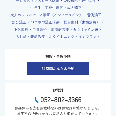
子どものマウスピース矯正
口腔機能発達不全症
中学生・高校生矯正
成人矯正
大人のマウスピース矯正（インビザライン）
舌側矯正
部分矯正
口ゴボの矯正治療
総合歯科（虫歯治療）
小児歯科
予防歯科
歯周病治療
セラミック治療
入れ歯・義歯治療
ホワイトニング
インプラント
初診・再診予約
24時間かんたん予約
お電話
052-802-3366
お昼休みを含む診療時間外はお電話が繋がりません。
診療開始15分前からお電話の対応をしております。