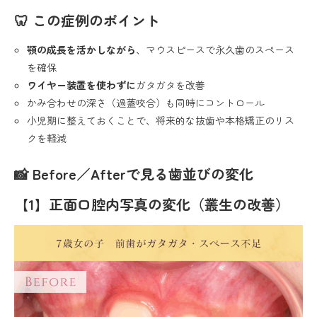
🦷 この症例のポイント
顎の成長を活かしながら
、マウスピースで永久歯のスペース
を確保
ワイヤー装置を使わずに
ガタガタを改善
かみ合わせの深さ（過蓋咬合）も同時にコントロール
小児期に整えておくことで、将来的な抜歯や本格矯正のリス
クを軽減
📸 Before／Afterで見る歯並びの変化
【1】正面口腔内写真の変化（叢生の改善）