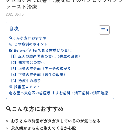
ァースト治療
2025.05.18
目次
🔍こんな方におすすめ
🦷 この症例のポイント
📸 Before／Afterで見る歯並びの変化
【1】正面口腔内写真の変化（叢生の改善）
【2】側方咬合の変化
【3】上顎の咬合面（アーチの広がり）
【4】下顎の咬合面（叢生の改善）
【5】治療中の様子
💬 担当医コメント
名古屋市天白区の歯医者 すすむ歯科・矯正歯科の矯正治療
🔍こんな方におすすめ
お子さんの前歯がガタガタしているのが気になる
永久歯がきちんと生えてくるか心配