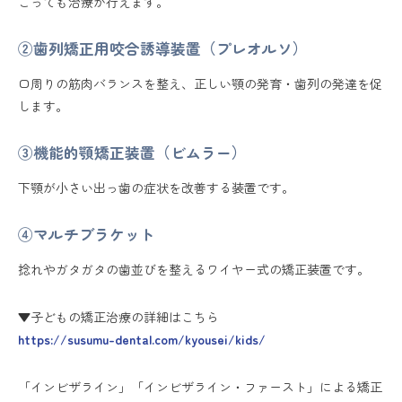
こっても治療が行えます。
②歯列矯正用咬合誘導装置（プレオルソ）
口周りの筋肉バランスを整え、正しい顎の発育・歯列の発達を促
します。
③機能的顎矯正装置（ビムラー）
下顎が小さい出っ歯の症状を改善する装置です。
④マルチブラケット
捻れやガタガタの歯並びを整えるワイヤー式の矯正装置です。
▼子どもの矯正治療の詳細はこちら
https://susumu-dental.com/kyousei/kids/
「インビザライン」「インビザライン・ファースト」による矯正