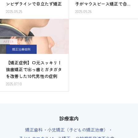
ンビザラインで目立たず矯正
子がマウスピース矯正で自然
な口元に
2025.05.25
2025.05.26
矯正治療症例
【矯正症例】口元スッキリ！
抜歯矯正で出っ歯とガタガタ
を改善した10代男性の症例
2025.07.10
診療案内
矯正歯科
小児矯正（子どもの矯正治療）