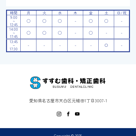
時間
月
火
水
木
金
土
日/祝
9:00
~
◯
◯
◯
-
◯
◯
-
12:45
14:00
~
◯
◯
◯
-
◯
-
-
17:45
13:45
~
-
-
-
-
-
〇
-
17:30
愛知県名古屋市天白区元植田1丁目3007-1
Copyright © 2025