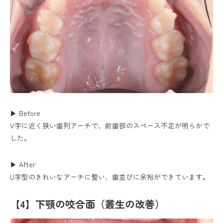
▶ Before
V字に近く狭い歯列アーチで、前歯部のスペース不足が明らかで
した。
▶ After
U字型のきれいなアーチに整い、歯並びに余裕ができています。
【4】下顎の咬合面（叢生の改善）