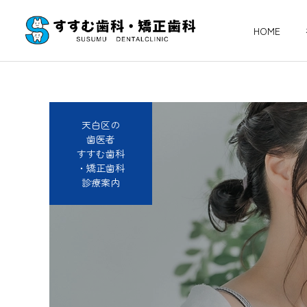
HOME
天白区の
歯医者
すすむ歯科
・矯正歯科
診療案内