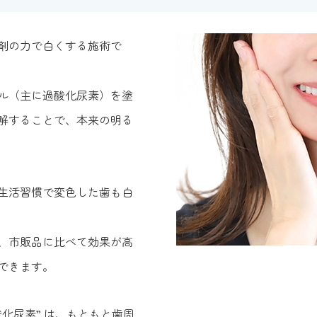
剤の力で白くする施術で
ル（主に過酸化尿素）を塗
解することで、本来の明る
生活習慣で変色した歯も白
、市販品に比べて効果が高
できます。
化尿素” は、もともと歯周