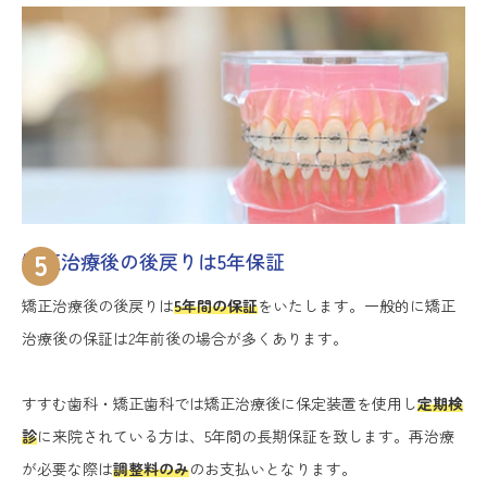
5
矯正治療後の後戻りは5年保証
矯正治療後の後戻りは
5年間の保証
をいたします。一般的に矯正
治療後の保証は2年前後の場合が多くあります。
すすむ歯科・矯正歯科では矯正治療後に保定装置を使用し
定期検
診
に来院されている方は、5年間の長期保証を致します。再治療
が必要な際は
調整料のみ
のお支払いとなります。