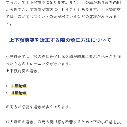
することで上下顎前突になります。また、舌の癖があり歯を内側
から押すことで前歯が前方に倒れることもあります。上下顎前突
では、口が閉じにくい・口元が出ているなどの症状がみられま
す。
上下顎前突を矯正する際の矯正方法について
小児矯正では、顎の成長を促し永久歯が綺麗に並ぶスペースを作
ったり舌のトレーニングを行います。
上下顎前突の場合、
Ⅰ期治療
Ⅱ期治療
の両方が必要な場合が多くあります。
成人矯正の場合、口元の突出感を改善するため上下の小臼歯を抜