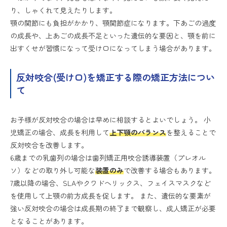
り、しゃくれて見えたりします。
顎の関節にも負担がかかり、顎関節症になります。下あごの過度
の成長や、上あごの成長不足といった遺伝的な要因と、顎を前に
出すくせが習慣になって受け口になってしまう場合があります。
反対咬合(受け口)を矯正する際の矯正方法につい
て
お子様が反対咬合の場合は早めに相談するとよいでしょう。 小
児矯正の場合、成長を利用して
上下顎のバランス
を整えることで
反対咬合を改善します。
6歳までの乳歯列の場合は歯列矯正用咬合誘導装置（プレオル
ソ）などの取り外し可能な
装置のみ
で改善する場合もあります。
7歳以降の場合、SLAやクワドヘリックス、フェイスマスクなど
を使用して上顎の前方成長を促します。 また、遺伝的な要素が
強い反対咬合の場合は成長期の終了まで観察し、成人矯正が必要
となることがあります。