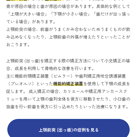
骨が原因の場合と歯が原因の場合があります。具体的な例として
「上顎が大きい場合」「下顎が小さい場合」「歯だけが出っ張っ
ている場合」があります。
上顎前突の場合、前歯がうまくかみ合わないためうまくものが飲
み込めなくなったり、上顎前歯の外傷が増えたりといったことが
おこります。
上顎前突 (出っ歯)を矯正する際の矯正方法について小児矯正の場
合、成長を利用して骨格的な改善を行います。
主に機能的顎矯正装置（ビムラー）や歯列矯正用咬合誘導装置
（プレオルソ）といった
機能的矯正装置
を使用して下顎の成長を
促します。 成人矯正の場合、カリエールや矯正用アンカースク
リューを用いて上顎の歯列全体を後方に移動させたり、小臼歯の
抜歯を行い前歯を後方に引っ込めたりといった治療になります。
上顎前突 (出っ歯)の症例を見る