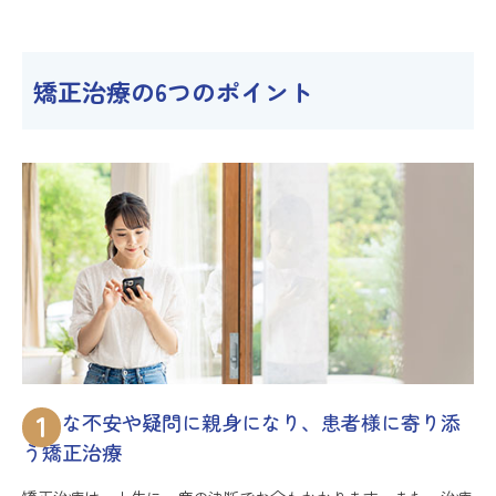
矯正治療の6つのポイント
1
小さな不安や疑問に親身になり、患者様に寄り添
う矯正治療