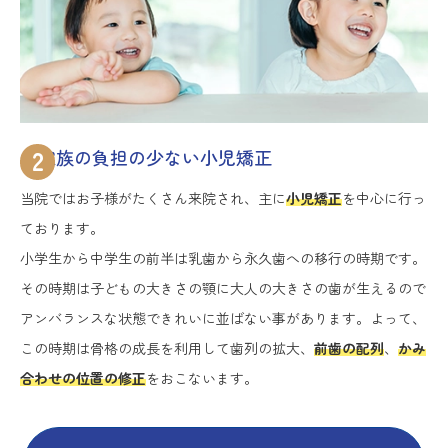
2
ご家族の負担の少ない小児矯正
当院ではお子様がたくさん来院され、主に
小児矯正
を中心に行っ
ております。
小学生から中学生の前半は乳歯から永久歯への移行の時期です。
その時期は子どもの大きさの顎に大人の大きさの歯が生えるので
アンバランスな状態できれいに並ばない事があります。よって、
この時期は骨格の成長を利用して歯列の拡大、
前歯の配列
、
かみ
合わせの位置の修正
をおこないます。