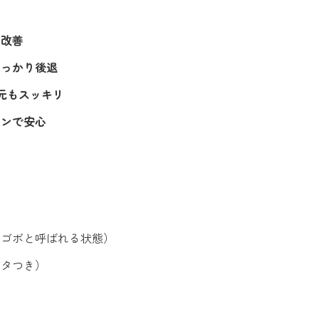
に改善
しっかり後退
元もスッキリ
インで安心
口ゴボと呼ばれる状態）
ガタつき）