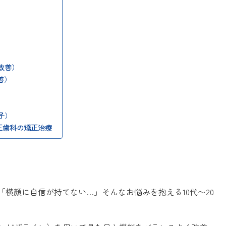
改善）
善）
子）
正歯科の矯正治療
横顔に自信が持てない…」そんなお悩みを抱える10代〜20