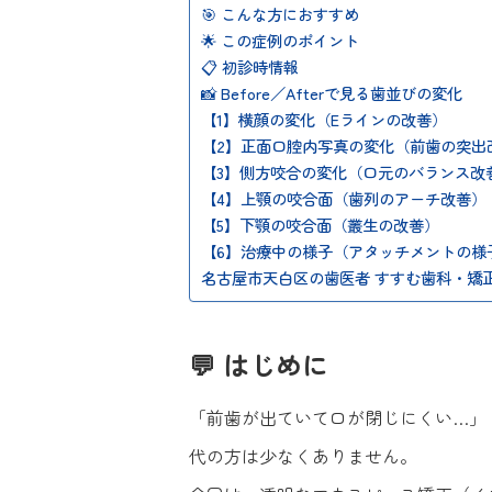
🎯 こんな方におすすめ
🌟 この症例のポイント
📋 初診時情報
📸 Before／Afterで見る歯並びの変化
【1】横顔の変化（Eラインの改善）
【2】正面口腔内写真の変化（前歯の突出
【3】側方咬合の変化（口元のバランス改
【4】上顎の咬合面（歯列のアーチ改善）
【5】下顎の咬合面（叢生の改善）
【6】治療中の様子（アタッチメントの様
名古屋市天白区の歯医者 すすむ歯科・矯
💬 はじめに
「前歯が出ていて口が閉じにくい…」「
代の方は少なくありません。