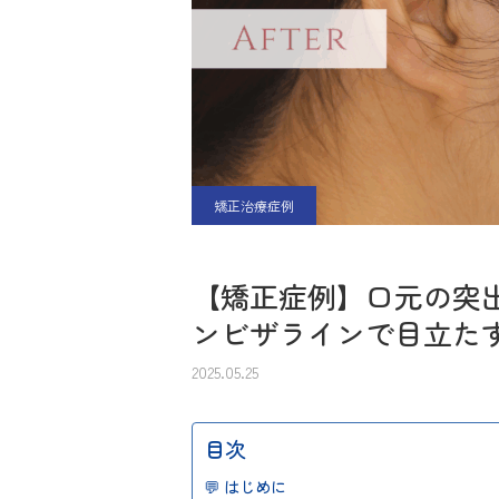
矯正治療症例
【矯正症例】口元の突
ンビザラインで目立た
2025.05.25
目次
💬 はじめに