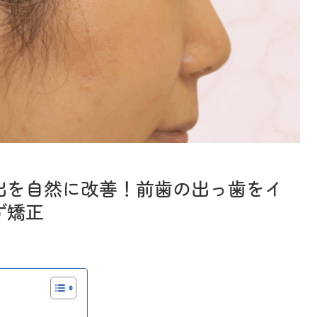
出を自然に改善！前歯の出っ歯をイ
ず矯正