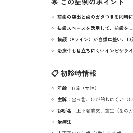
🌟 この症例のポイント
前歯の突出と歯のガタつきを同時
抜歯スペースを活用して、前歯を
横顔（Eライン）が自然に整い、口
治療中も目立ちにくいインビザラ
📋 初診時情報
年齢
：17歳（女性）
主訴
：出っ歯、口が閉じにくい（
診断名
：上下顎前突、叢生（歯の
治療法
：
上下顎の小臼歯（4番）を抜歯